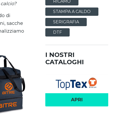
RICAMO
 calcio?
STAMPA A CALDO
do di
SERIGRAFIA
ini, sacche
onalizziamo
DTF
I NOSTRI
CATALOGHI
APRI