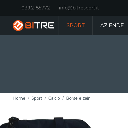
039.2185772
info@bitresport.it
SPORT
AZIENDE
Home
Sport
Calcio
Borse e zaini