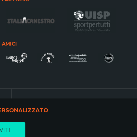
AMICI
 PERSONALIZZATO
VITI