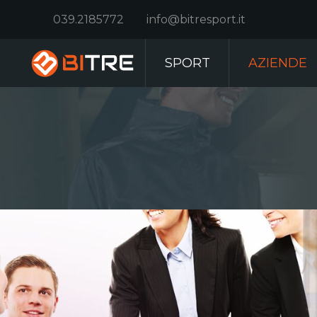
039.2185772
info@bitresport.it
SPORT
AZIENDE