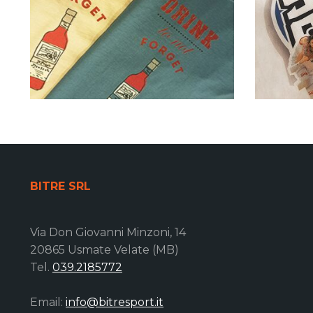
BITRE SRL
Via Don Giovanni Minzoni, 14
20865 Usmate Velate (MB)
Tel.
039.2185772
Email:
info@bitresport.it