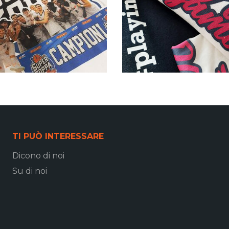
TI PUÒ INTERESSARE
Dicono di noi
Su di noi