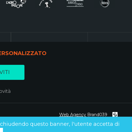
 PERSONALIZZATO
VITI
ovità
Web Agency
Brand039
o chiudendo questo banner, l'utente accetta di