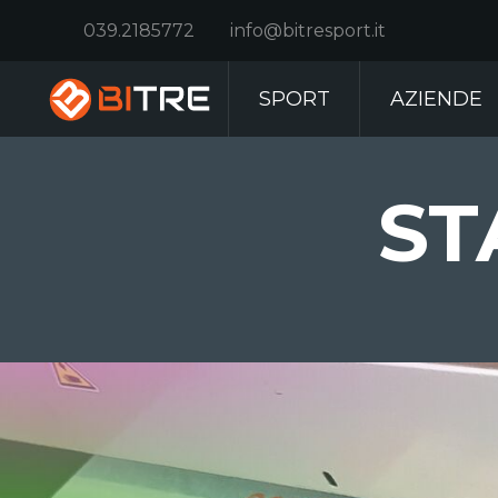
039.2185772
info@bitresport.it
SPORT
AZIENDE
ST