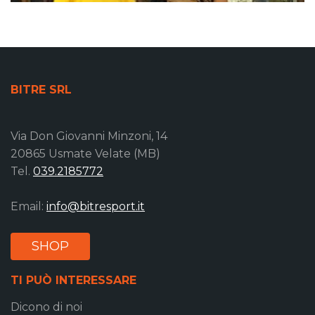
BITRE SRL
Via Don Giovanni Minzoni, 14
20865 Usmate Velate (MB)
Tel.
039.2185772
Email:
info@bitresport.it
SHOP
TI PUÒ INTERESSARE
Dicono di noi