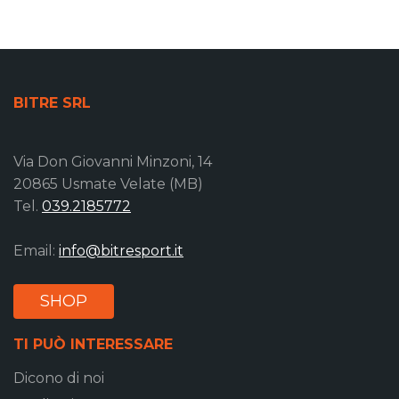
BITRE SRL
Via Don Giovanni Minzoni, 14
20865 Usmate Velate (MB)
Tel.
039.2185772
Email:
info@bitresport.it
SHOP
TI PUÒ INTERESSARE
Dicono di noi